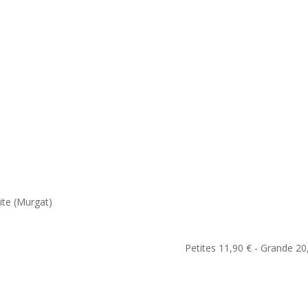
Le restaurant
Dans votre v
ite (Murgat)
Petites 11,90 € - Grande 20