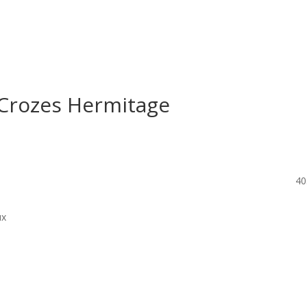
Le restaurant
Dans votre v
Crozes Hermitage
40
ux