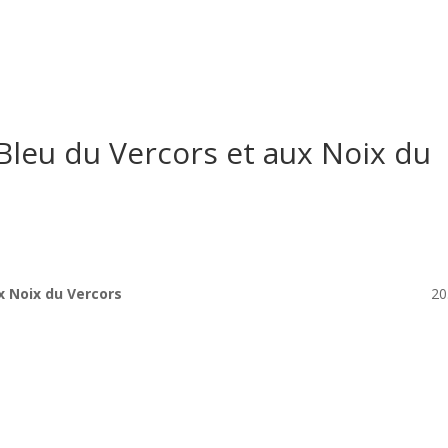
Le restaurant
Dans votre v
 Bleu du Vercors et aux Noix du
x Noix du Vercors
20