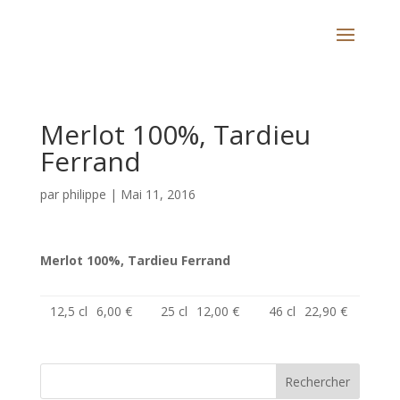
Merlot 100%, Tardieu
Ferrand
par
philippe
|
Mai 11, 2016
Merlot 100%, Tardieu Ferrand
12,5 cl
6,00 €
25 cl
12,00 €
46 cl
22,90 €