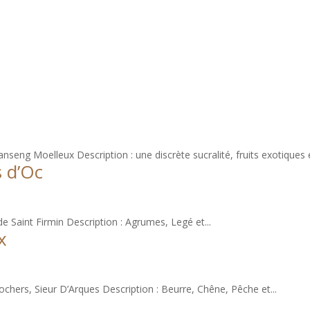
Le restaurant
Dans votre v
seng Moelleux Description : une discrète sucralité, fruits exotiques e
s d’Oc
e Saint Firmin Description : Agrumes, Legé et...
x
chers, Sieur D’Arques Description : Beurre, Chêne, Pêche et...