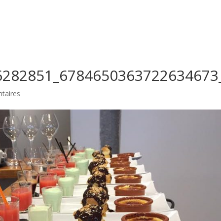
Le restaurant
Dans votre v
6282851_6784650363722634673
taires