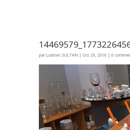
14469579_177322645
par
Ludovic SULTAN
|
Oct 29, 2016
|
0 commen