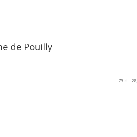
Le restaurant
Dans votre v
e de Pouilly
75 cl - 28